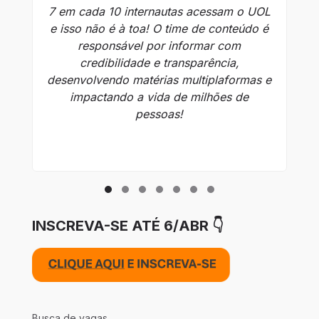
7 em cada 10 internautas acessam o UOL
O
e isso não é à toa! O time de conteúdo é
en
responsável por informar com
se
credibilidade e transparência,
de
desenvolvendo matérias multiplaformas e
impactando a vida de milhões de
e
pessoas!
INSCREVA-SE ATÉ 6/ABR 👇
Busca de vagas