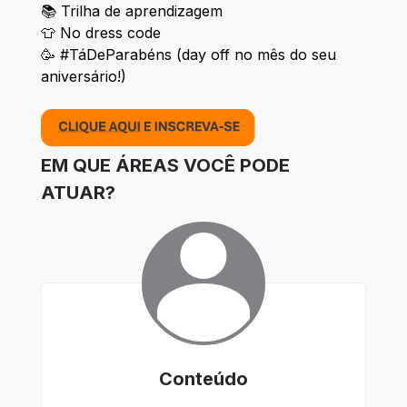
📚 Trilha de aprendizagem
👕 No dress code
🥳 #TáDeParabéns (day off no mês do seu
aniversário!)
EM QUE ÁREAS VOCÊ PODE
ATUAR?
Conteúdo