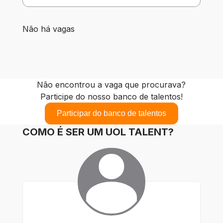
0 vagas encontradas para 0 filtros aplicados
Não há vagas
Não encontrou a vaga que procurava?
Participe do nosso banco de talentos!
Participar do banco de talentos
COMO É SER UM UOL TALENT?